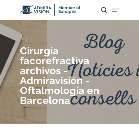
Hit enter to search or ESC to close
Tag
Cirurgia
facorefractiva
archivos -
Admiravisión -
Oftalmología en
Barcelona