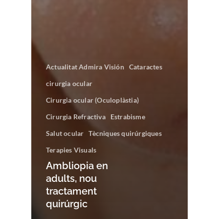
Actualitat Admira Visión
Cataractes
cirurgia ocular
Cirurgia ocular (Oculoplàstia)
Cirurgia Refractiva
Estrabisme
Salut ocular
Tècniques quirúrgiques
Terapies Visuals
Ambliopia en
adults, nou
tractament
quirúrgic