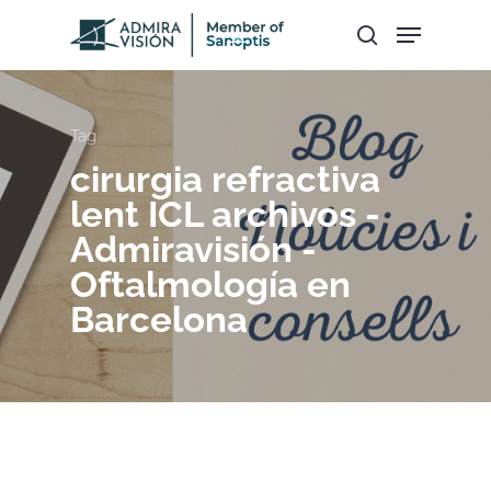
Hit enter to search or ESC to close
Tag
cirurgia refractiva
lent ICL archivos -
Admiravisión -
Oftalmología en
Barcelona