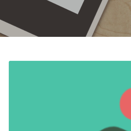
Hit enter to search or ESC to close