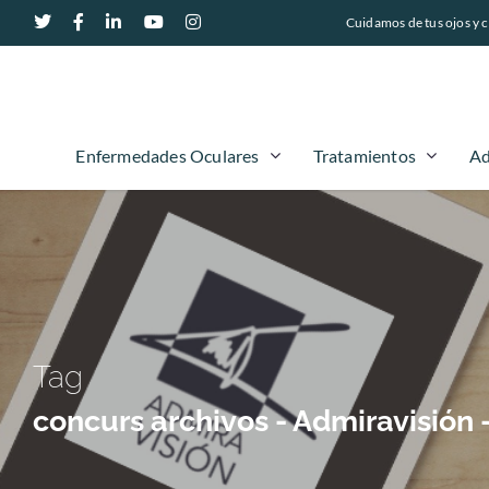
Cuidamos de tus ojos y c
Enfermedades Oculares
Tratamientos
Ad
Tag
concurs archivos - Admiravisión