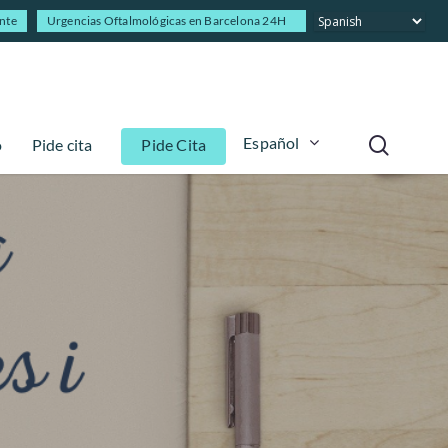
ente
Urgencias Oftalmológicas en Barcelona 24H
Español
o
Pide cita
Pide Cita