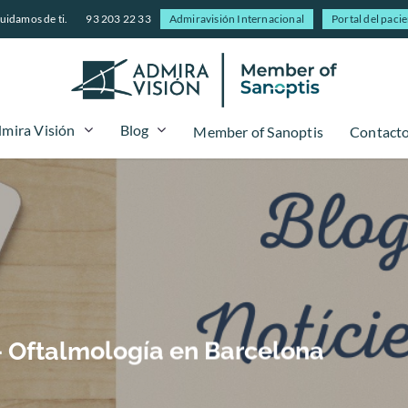
uidamos de ti.
93 203 22 33
Admiravisión Internacional
Portal del paci
mira Visión
Blog
Member of Sanoptis
Contact
 - Oftalmología en Barcelona