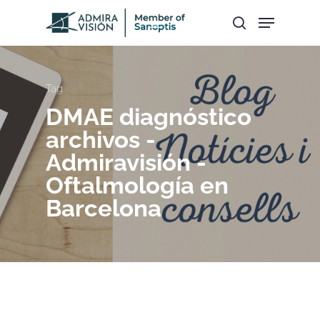
Hit enter to search or ESC to close
Tag
DMAE diagnóstico
archivos -
Admiravisión -
Oftalmología en
Barcelona