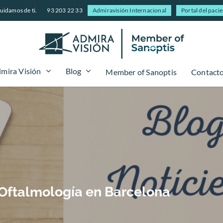
uidamos de ti.
93 203 22 33
Admiravisión Internacional
Portal del paci
mira Visión
Blog
Member of Sanoptis
Contact
- Oftalmología en Barcelona