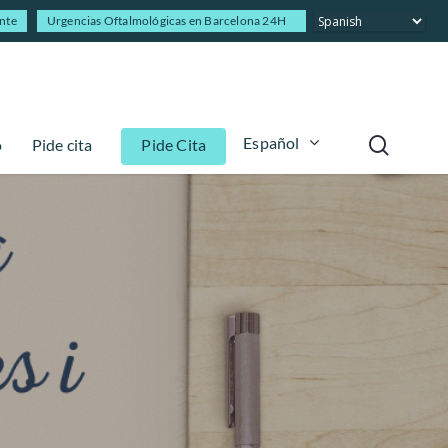
ente
Urgencias Oftalmológicas en Barcelona 24H
Español
o
Pide cita
Pide Cita