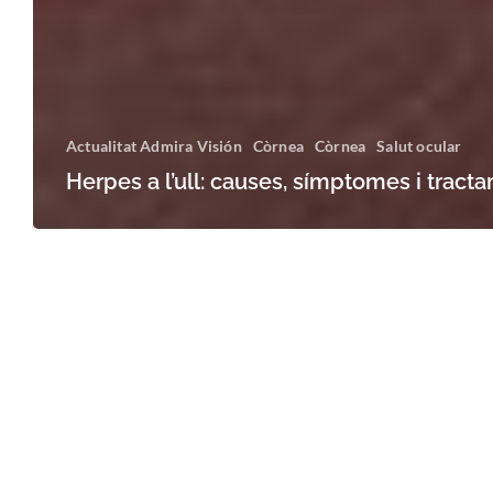
Actualitat Admira Visión
Còrnea
Còrnea
Salut ocular
Herpes a l’ull: causes, símptomes i tract