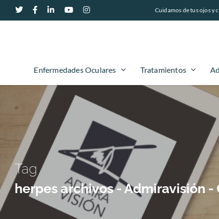
Cuidamos de tus ojos y c
Enfermedades Oculares
Tratamientos
Ad
Tag
herpes archivos - Admiravisión 