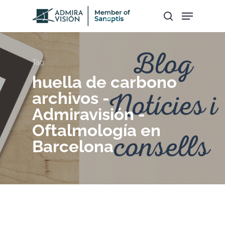
Hit enter to search or ESC to close
Tag
huella de carbono
archivos -
Admiravisión -
Oftalmología en
Barcelona