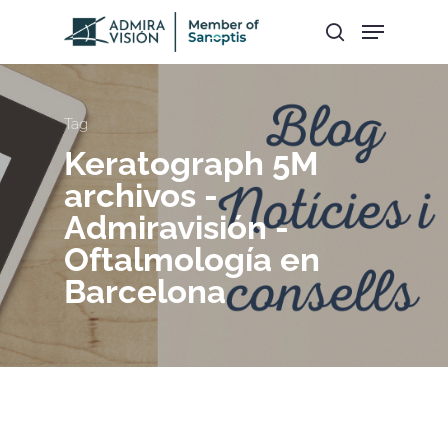
Hit enter to search or ESC to close
Tag
Keratograph 5M
archivos -
Admiravisión -
Oftalmología en
Barcelona