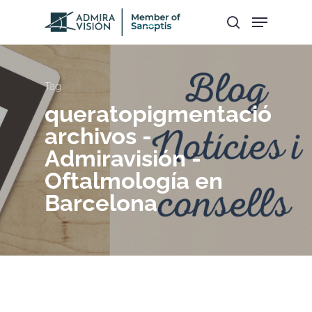
Hit enter to search or ESC to close
Tag
queratopigmentació
archivos -
Admiravisión -
Oftalmología en
Barcelona