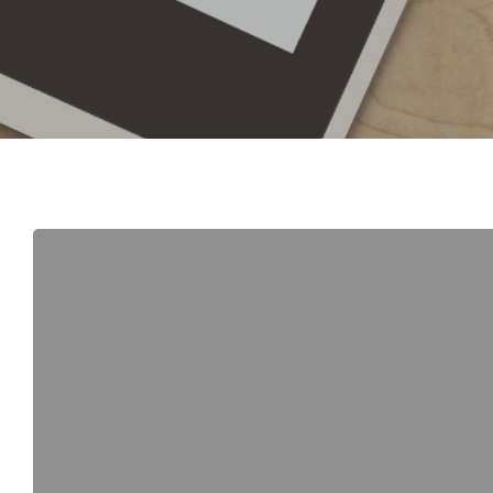
Hit enter to search or ESC to close