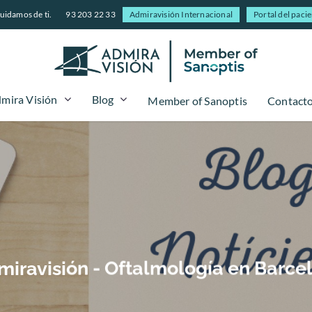
uidamos de ti.
93 203 22 33
Admiravisión Internacional
Portal del paci
mira Visión
Blog
Member of Sanoptis
Contact
Admiravisión - Oftalmología en Barce