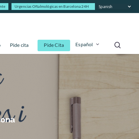
ente
Urgencias Oftalmológicas en Barcelona 24H
Español
o
Pide cita
Pide Cita
lona