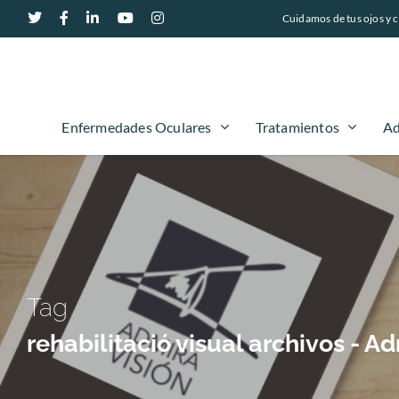
Cuidamos de tus ojos y c
Enfermedades Oculares
Tratamientos
Ad
Tag
rehabilitació visual archivos - 