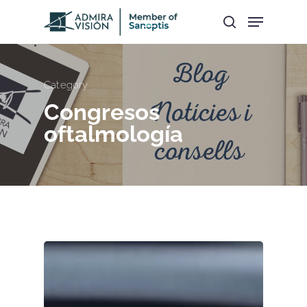
Hit enter to search or ESC to close
Category
Congresos
oftalmología