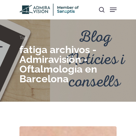
Hit enter to search or ESC to close
Tag
fatiga archivos -
Admiravisión -
Oftalmología en
Barcelona