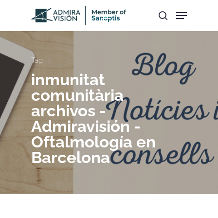
Hit enter to search or ESC to close
Tag
inmunitat
comunitària
archivos -
Admiravisión -
Oftalmología en
Barcelona