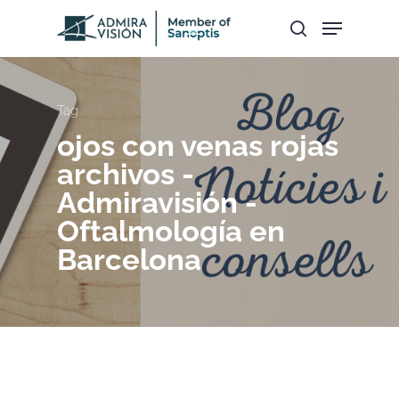
Hit enter to search or ESC to close
Tag
ojos con venas rojas
archivos -
Admiravisión -
Oftalmología en
Barcelona