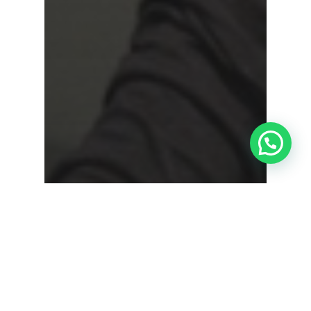
¿Tienes alguna duda?
Docencia
Retina y mácula
Sesiones clínicas
Tecnología
Sesión clínica sobre