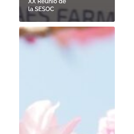
XX Reunió de
la SESOC