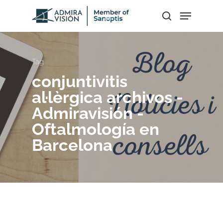
Hit enter to search or ESC to close
Tag
conjuntivitis
al·lèrgica archivos -
Admiravisión -
Oftalmología en
Barcelona