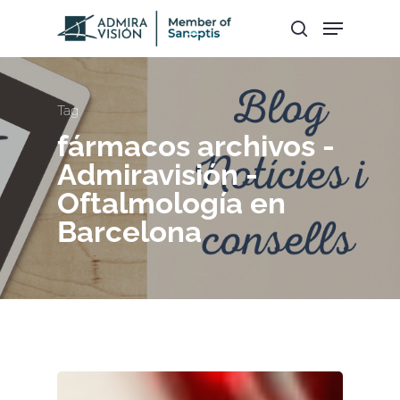
Hit enter to search or ESC to close
Tag
fármacos archivos -
Admiravisión -
Oftalmología en
Barcelona