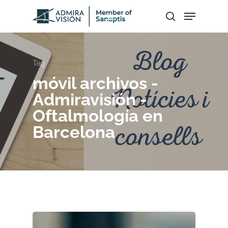
Hit enter to search or ESC to close
Tag
móvil archivos -
Admiravisión -
Oftalmología en
Barcelona