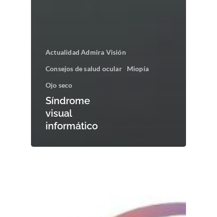
Actualidad Admira Visión
Consejos de salud ocular
Miopía
Ojo seco
Síndrome
visual
informático