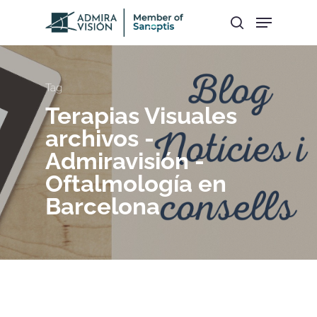
Hit enter to search or ESC to close
Tag
Terapias Visuales
archivos -
Admiravisión -
Oftalmología en
Barcelona