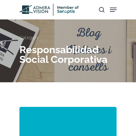
Hit enter to search or ESC to close
Category
Responsabilidad
Social Corporativa